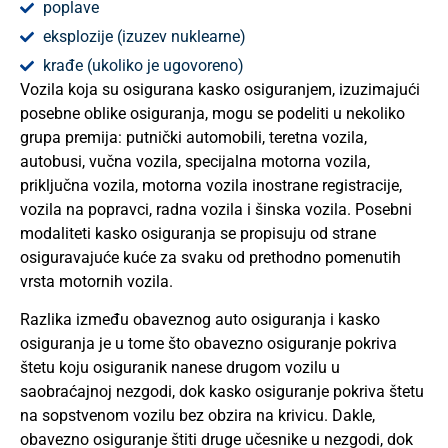
poplave
eksplozije (izuzev nuklearne)
krađe (ukoliko je ugovoreno)
Vozila koja su osigurana kasko osiguranjem, izuzimajući
posebne oblike osiguranja, mogu se podeliti u nekoliko
grupa premija: putnički automobili, teretna vozila,
autobusi, vučna vozila, specijalna motorna vozila,
priključna vozila, motorna vozila inostrane registracije,
vozila na popravci, radna vozila i šinska vozila. Posebni
modaliteti kasko osiguranja se propisuju od strane
osiguravajuće kuće za svaku od prethodno pomenutih
vrsta motornih vozila.
Razlika između obaveznog auto osiguranja i kasko
osiguranja je u tome što obavezno osiguranje pokriva
štetu koju osiguranik nanese drugom vozilu u
saobraćajnoj nezgodi, dok kasko osiguranje pokriva štetu
na sopstvenom vozilu bez obzira na krivicu. Dakle,
obavezno osiguranje štiti druge učesnike u nezgodi, dok