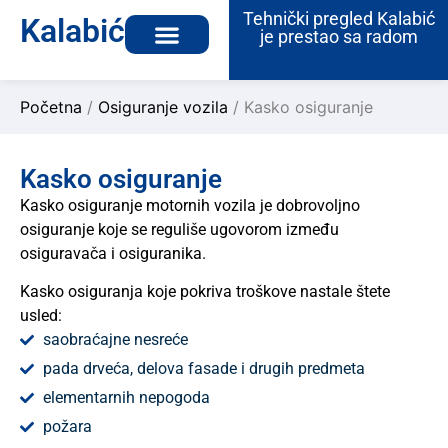
Tehnički pregled Kalabić
Kalabić
je prestao sa radom
Početna
/
Osiguranje vozila
/
Kasko osiguranje
Kasko osiguranje
Kasko osiguranje motornih vozila je dobrovoljno
osiguranje koje se reguliše ugovorom između
osiguravača i osiguranika.
Kasko osiguranja koje pokriva troškove nastale štete
usled:
saobraćajne nesreće
pada drveća, delova fasade i drugih predmeta
elementarnih nepogoda
požara